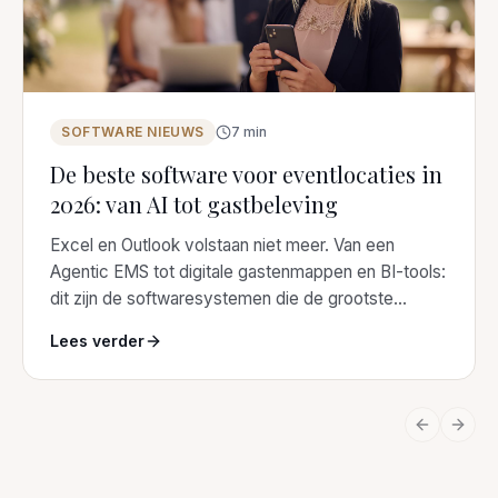
SOFTWARE NIEUWS
7
min
De beste software voor eventlocaties in
2026: van AI tot gastbeleving
Excel en Outlook volstaan niet meer. Van een
Agentic EMS tot digitale gastenmappen en BI-tools:
dit zijn de softwaresystemen die de grootste
eventlocaties van Nederland in 2026 aanraden.
Lees verder
Previous 
Next 