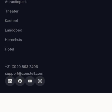
Attractiepark
Theater
Kasteel
Landgoed
Herenhuis
Hotel
+31 (0)20 893 2406
support@constell.com
©
2026
, Constell All Rights Reserved
|
Privacy Policy
|