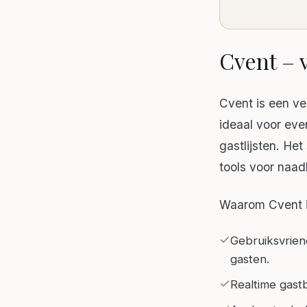
Cvent – 
Cvent is een vee
ideaal voor ev
gastlijsten. He
tools voor naa
Waarom Cvent 
Gebruiksvriend
gasten.
Realtime gastb