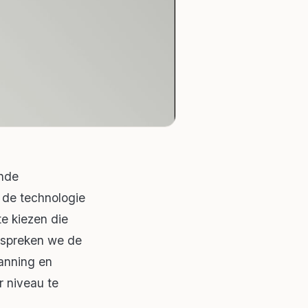
jnde
 de technologie
te kiezen die
espreken we de
lanning en
 niveau te