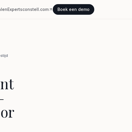
alen
Experts
constell.com
Boek een demo
stijd
ent
–
oor