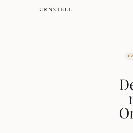
E
De
On