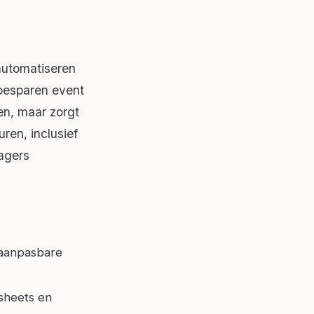
automatiseren
besparen event
ren, maar zorgt
ren, inclusief
agers
t aanpasbare
sheets en