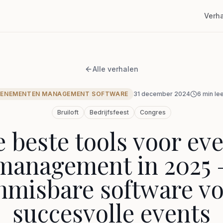
Verh
Alle verhalen
VENEMENTEN MANAGEMENT SOFTWARE
31 december 2024
6
min lee
Bruiloft
Bedrijfsfeest
Congres
 beste tools voor ev
management in 2025 
misbare software v
succesvolle events