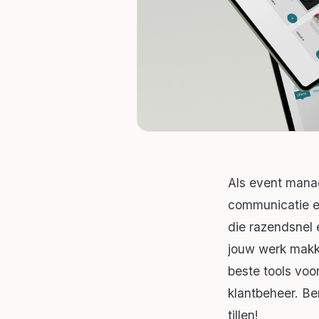
Als event manag
communicatie e
die razendsnel e
jouw werk makk
beste tools voo
klantbeheer. B
tillen!