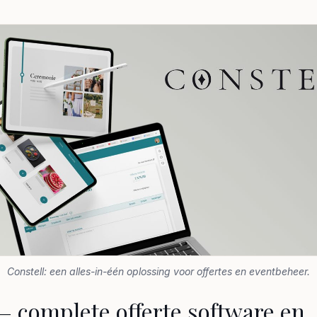
Constell: een alles-in-één oplossing voor offertes en eventbeheer.
 – complete offerte software en