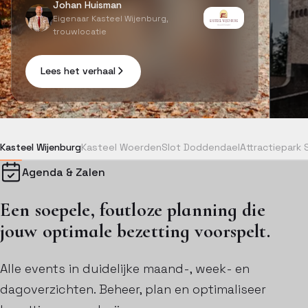
Johan Huisman
Eigenaar Kasteel Wijenburg,
trouwlocatie
Lees het verhaal
Kasteel Wijenburg
Kasteel Woerden
Slot Doddendael
Attractiepark 
Agenda & Zalen
Een soepele, foutloze planning die
jouw optimale bezetting voorspelt.
Alle events in duidelijke maand-, week- en
dagoverzichten. Beheer, plan en optimaliseer