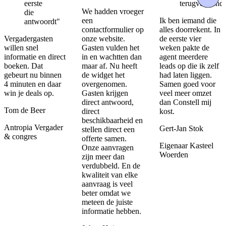
eerste
terugverdiend
We hadden vroeger
die
een
Ik ben iemand die
antwoordt"
contactformulier op
alles doorrekent. In
onze website.
Vergadergasten
de eerste vier
Gasten vulden het
willen snel
weken pakte de
in en wachtten dan
informatie en direct
agent meerdere
maar af. Nu heeft
boeken. Dat
leads op die ik zelf
de widget het
gebeurt nu binnen
had laten liggen.
overgenomen.
4 minuten en daar
Samen goed voor
Gasten krijgen
win je deals op.
veel meer omzet
direct antwoord,
dan Constell mij
Tom de Beer
direct
kost.
beschikbaarheid en
Antropia Vergader
Gert-Jan Stok
stellen direct een
& congres
offerte samen.
Eigenaar Kasteel
Onze aanvragen
Woerden
zijn meer dan
verdubbeld. En de
kwaliteit van elke
aanvraag is veel
beter omdat we
meteen de juiste
informatie hebben.