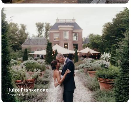
Huize Frankendael
Amsterdam