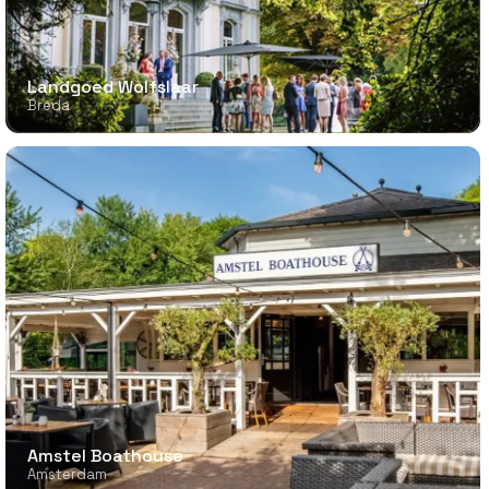
Landgoed Wolfslaar
Breda
Amstel Boathouse
Amsterdam