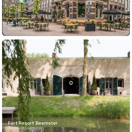
ML Hotel
Haarlem
Fort Resort Beemster
Zuidoostbeemster