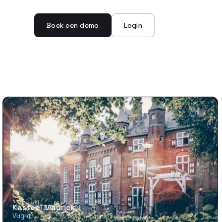
Boek een demo
Login
Kasteel Maurick
Vught