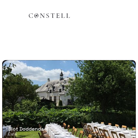
Slot Doddendael
Ewijk