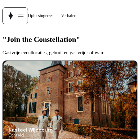
Oplossingen
Verhalen
"Join the Constell
ation"
Gastvrije eventlocaties, gebruiken gastvrije software
Kasteel Wijenburg
Echteld