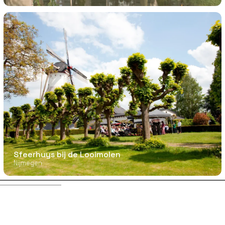
Sfeerhuys bij de Looimolen
Nijmegen