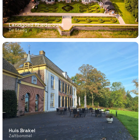
Landgoed Rhederoord
De Steeg
Huis Brakel
Zaltbommel