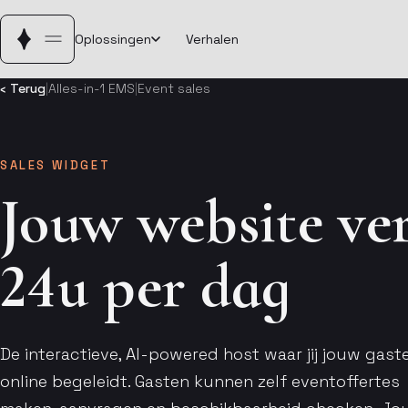
Oplossingen
Verhalen
‹ Terug
|
Alles-in-1 EMS
|
Event sales
SALES WIDGET
Jouw website ve
24u per dag
De interactieve, AI-powered host waar jij jouw gast
online begeleidt. Gasten kunnen zelf event­offertes