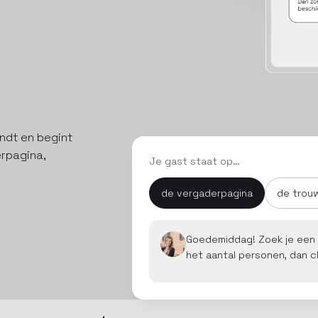
ndt en begint
rpagina,
Je gast staat op…
de vergaderpagina
de trou
Goedemiddag! Zoek je een 
het aantal personen, dan ch