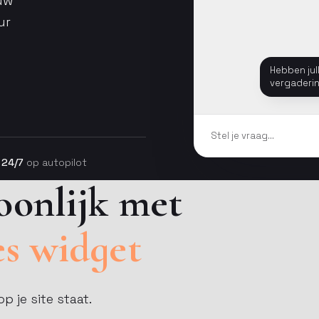
uw
ur
Hebben jul
vergaderi
Stel je vraag…
24/7
op autopilot
oonlijk met
es widget
p je site staat.