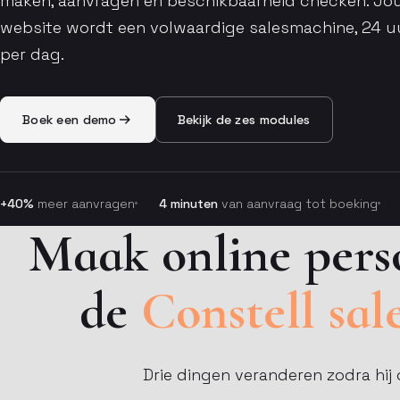
maken, aanvragen en beschikbaarheid checken. Jo
website wordt een volwaardige salesmachine, 24 u
per dag.
Boek een demo
Bekijk de zes modules
+40%
meer aanvragen
4 minuten
van aanvraag tot boeking
Maak online pers
de
Constell sal
Drie dingen veranderen zodra hij o