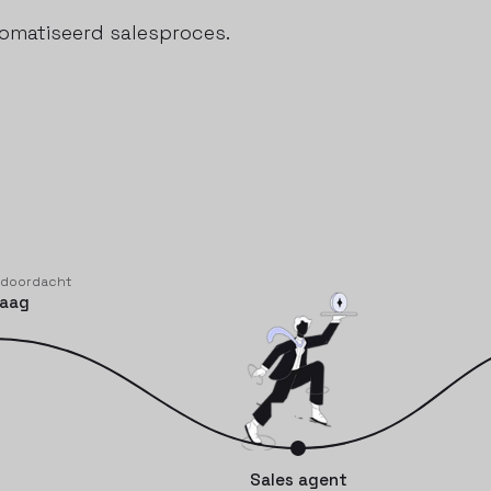
tomatiseerd salesproces.
 doordacht
raag
Sales agent