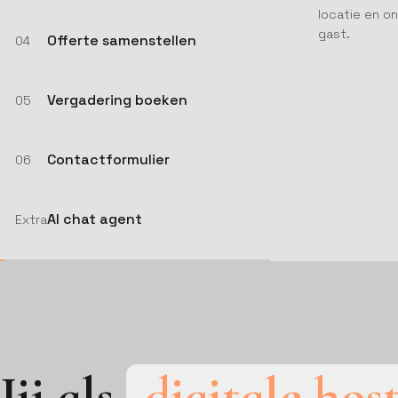
locatie en o
gast.
Offerte samenstellen
04
Vergadering boeken
05
Contactformulier
06
AI chat agent
Extra
Jij als
digitale hos