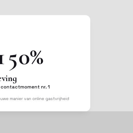
150%
eving
 contactmoment nr. 1
uwe manier van online gastvrijheid