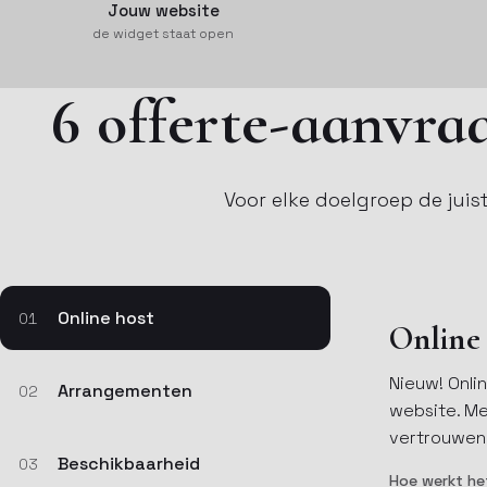
Jouw website
de widget staat open
6 offerte-aanvra
Voor elke doelgroep de jui
Online host
01
Online 
Nieuw! Onlin
Arrangementen
02
website. Me
vertrouwen
Beschikbaarheid
03
Hoe werkt he