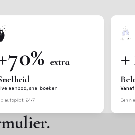
+70%
+
extra
Snelheid
Bel
Live aanbod, snel boeken
Vanaf
p autopilot, 24/7
Een nie
rmulier.