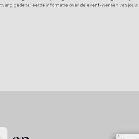
ntvang gedetailleerde informatie over de event-wensen van jouw
t
op