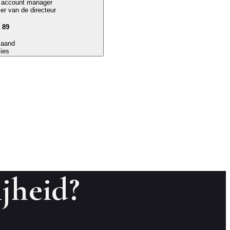
e account manager
r van de directeur
 89
maand
ies
ijheid?