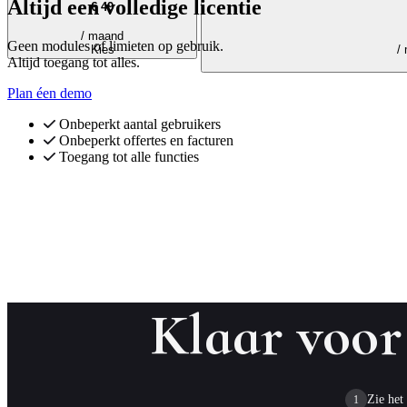
Altijd een volledige licentie
€ 49
/ maand
Geen modules of limieten op gebruik.
Kies
/
Altijd toegang tot alles.
Plan éen demo
Onbeperkt aantal gebruikers
Onbeperkt offertes en facturen
Toegang tot alle functies
Klaar voor 
Zie het 
1