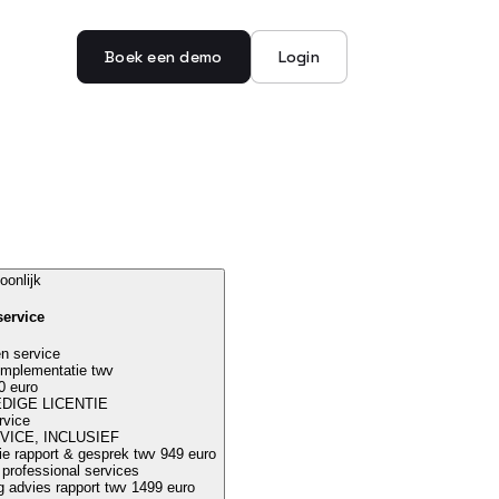
Boek een demo
Login
oonlijk
service
en service
 implementatie twv
0 euro
EDIGE LICENTIE
rvice
VICE, INCLUSIEF
tie rapport & gesprek twv 949 euro
professional services
ng advies rapport twv 1499 euro