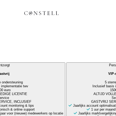
tzorgt
Pers
astvrij
VIP-
e ondersteuning
5 sterr
s implementatie twv
Inclusief basis
00 euro
150
LEDIGE LICENTIE
ALTIJD VOLL
ervice
Se
RVICE, INCLUSIEF
GASTVRIJ SER
count monitoring & tips
Jaarlijks account optimalisa
onisch & online support
1 uur per maand 
r jaar voor (nieuwe) medewerkers op locatie
Jaarlijks marktvergelijki