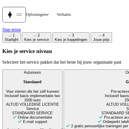
Oplossingen
Verhalen
Stap terug
1
2
3
4
Starlight
Kies je service
Kies je koppelingen
Jouw prijs
Kies je service niveau
Selecteer het service pakket dat het beste bij jouw organisatie past
Autonoom
On
Standaard
G
Voor sterren die het zelf kunnen
Pro-actiev
Inclusief basis implementatie twv
Inclusief basi
1500 euro
15
ALTIJD VOLLEDIGE LICENTIE
ALTIJD VOL
Service
S
STANDAARD SERVICE
STANDAARD SE
Online documentatie
Pro-actieve ac
E-mail support
Onbeperkt telef
2 gratis persoonlijke trainingen pe