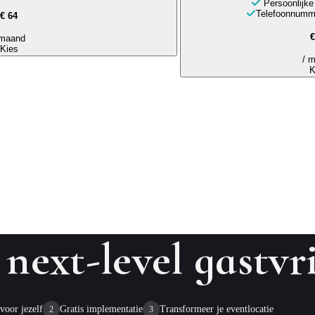
Persoonlijk
Telefoonnumme
€ 64
€
 maand
Kies
/ 
K
next-level gastvr
voor jezelf
Gratis implementatie
Transformeer je eventlocatie
2
3